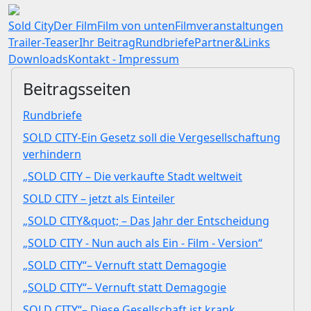
Sold City
Der Film
Film von unten
Filmveranstaltungen
Trailer-Teaser
Ihr Beitrag
Rundbriefe
Partner&Links
Downloads
Kontakt - Impressum
Beitragsseiten
Rundbriefe
SOLD CITY-Ein Gesetz soll die Vergesellschaftung
verhindern
„SOLD CITY – Die verkaufte Stadt weltweit
SOLD CITY – jetzt als Einteiler
„SOLD CITY&quot; – Das Jahr der Entscheidung
„SOLD CITY - Nun auch als Ein - Film - Version“
„SOLD CITY“– Vernuft statt Demagogie
„SOLD CITY“– Vernuft statt Demagogie
SOLD CITY“– Diese Gesellschaft ist krank