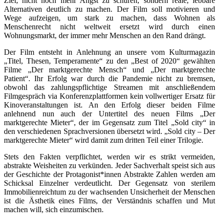
Ziel, nicht noch mehr Angst zu schüren, sondern reale, lebbare
Alternativen deutlich zu machen. Der Film soll motivieren und
Wege aufzeigen, um stark zu machen, dass Wohnen als
Menschenrecht nicht weltweit ersetzt wird durch einen
Wohnungsmarkt, der immer mehr Menschen an den Rand drängt.
Der Film entsteht in Anlehnung an unsere vom Kulturmagazin
„Titel, Thesen, Temperamente“ zu den „Best of 2020“ gewählten
Filme „Der marktgerechte Mensch“ und „Der marktgerechte
Patient“. Ihr Erfolg war durch die Pandemie nicht zu bremsen,
obwohl das zahlungspflichtige Streamen mit anschließendem
Filmgespräch via Konferenzplattformen kein vollwertiger Ersatz für
Kinoveranstaltungen ist. An den Erfolg dieser beiden Filme
anlehnend nun auch der Untertitel des neuen Films „Der
marktgerechte Mieter“, der im Gegensatz zum Titel „Sold city“ in
den verschiedenen Sprachversionen übersetzt wird. „Sold city – Der
marktgerechte Mieter“ wird damit zum dritten Teil einer Trilogie.
Stets den Fakten verpflichtet, werden wir es strikt vermeiden,
abstrakte Weisheiten zu verkünden. Jeder Sachverhalt speist sich aus
der Geschichte der Protagonist*innen Abstrakte Zahlen werden am
Schicksal Einzelner verdeutlicht. Der Gegensatz von sterilem
Immobilienreichtum zu der wachsenden Unsicherheit der Menschen
ist die Ästhetik eines Films, der Verständnis schaffen und Mut
machen will, sich einzumischen.