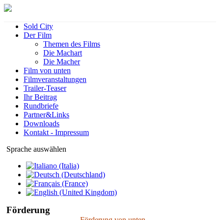
Sold City
Der Film
Themen des Films
Die Machart
Die Macher
Film von unten
Filmveranstaltungen
Trailer-Teaser
Ihr Beitrag
Rundbriefe
Partner&Links
Downloads
Kontakt - Impressum
Sprache auswählen
Förderung
Förderung von unten