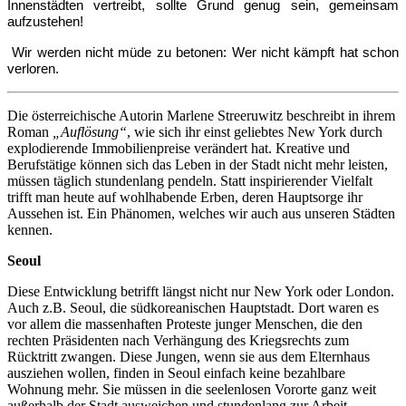
Innenstädten vertreibt, sollte Grund genug sein, gemeinsam
aufzustehen!
Wir werden nicht müde zu betonen: Wer nicht kämpft hat schon
verloren.
Die österreichische Autorin Marlene Streeruwitz beschreibt in ihrem
Roman
„Auflösung“
, wie sich ihr einst geliebtes New York durch
explodierende Immobilienpreise verändert hat. Kreative und
Berufstätige können sich das Leben in der Stadt nicht mehr leisten,
müssen täglich stundenlang pendeln. Statt inspirierender Vielfalt
trifft man heute auf wohlhabende Erben, deren Hauptsorge ihr
Aussehen ist. Ein Phänomen, welches wir auch aus unseren Städten
kennen.
Seoul
Diese Entwicklung betrifft längst nicht nur New York oder London.
Auch z.B. Seoul, die südkoreanischen Hauptstadt. Dort waren es
vor allem die massenhaften Proteste junger Menschen, die den
rechten Präsidenten nach Verhängung des Kriegsrechts zum
Rücktritt zwangen. Diese Jungen, wenn sie aus dem Elternhaus
ausziehen wollen, finden in Seoul einfach keine bezahlbare
Wohnung mehr. Sie müssen in die seelenlosen Vororte ganz weit
außerhalb der Stadt ausweichen und stundenlang zur Arbeit