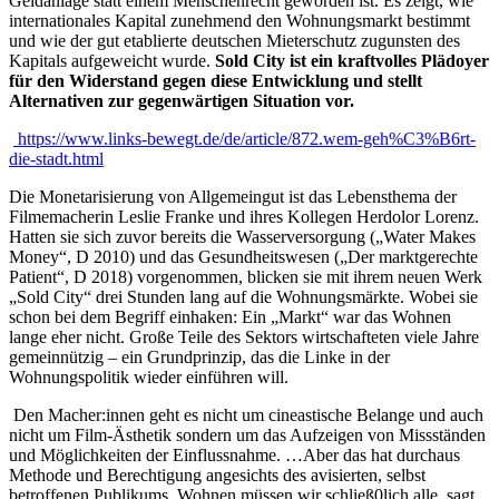
Geldanlage statt einem Menschenrecht geworden ist. Es zeigt, wie
internationales Kapital zunehmend den Wohnungsmarkt bestimmt
und wie der gut etablierte deutschen Mieterschutz zugunsten des
Kapitals aufgeweicht wurde.
Sold City ist ein kraftvolles Plädoyer
für den Widerstand gegen diese Entwicklung und stellt
Alternativen zur gegenwärtigen Situation vor.
https://www.links-bewegt.de/de/article/872.wem-geh%C3%B6rt-
die-stadt.html
Die Monetarisierung von Allgemeingut ist das Lebensthema der
Filmemacherin Leslie Franke und ihres Kollegen Herdolor Lorenz.
Hatten sie sich zuvor bereits die Wasserversorgung („Water Makes
Money“, D 2010) und das Gesundheitswesen („Der marktgerechte
Patient“, D 2018) vorgenommen, blicken sie mit ihrem neuen Werk
„Sold City“ drei Stunden lang auf die Wohnungsmärkte. Wobei sie
schon bei dem Begriff einhaken: Ein „Markt“ war das Wohnen
lange eher nicht. Große Teile des Sektors wirtschafteten viele Jahre
gemeinnützig – ein Grundprinzip, das die Linke in der
Wohnungspolitik wieder einführen will.
Den Macher:innen geht es nicht um cineastische Belange und auch
nicht um Film-Ästhetik sondern um das Aufzeigen von Missständen
und Möglichkeiten der Einflussnahme. …Aber das hat durchaus
Methode und Berechtigung angesichts des avisierten, selbst
betroffenen Publikums. Wohnen müssen wir schließ0lich alle, sagt