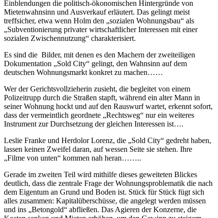
Einblendungen die politisch-ökonomischen Hintergründe von
Mietenwahnsinn und Ausverkauf erläutert. Das gelingt meist
treffsicher, etwa wenn Holm den „sozialen Wohnungsbau“ als
„Subventionierung privater wirtschaftlicher Interessen mit einer
sozialen Zwischennutzung“ charakterisiert.
Es sind die Bilder, mit denen es den Machern der zweiteiligen
Dokumentation „Sold City“ gelingt, den Wahnsinn auf dem
deutschen Wohnungsmarkt konkret zu machen……
Wer der Gerichtsvollzieherin zusieht, die begleitet von einem
Polizeitrupp durch die Straßen stapft, während ein alter Mann in
seiner Wohnung hockt und auf den Rauswurf wartet, erkennt sofort,
dass der vermeintlich geordnete „Rechtsweg“ nur ein weiteres
Instrument zur Durchsetzung der gleichen Interessen ist….
Leslie Franke und Herdolor Lorenz, die „Sold City“ gedreht haben,
lassen keinen Zweifel daran, auf wessen Seite sie stehen. Ihre
„Filme von unten“ kommen nah heran……..
Gerade im zweiten Teil wird mithilfe dieses geweiteten Blickes
deutlich, dass die zentrale Frage der Wohnungsproblematik die nach
dem Eigentum an Grund und Boden ist. Stück für Stück fügt sich
alles zusammen: Kapitalüberschüsse, die angelegt werden müssen
und ins „Betongold“ abfließen. Das Agieren der Konzerne, die