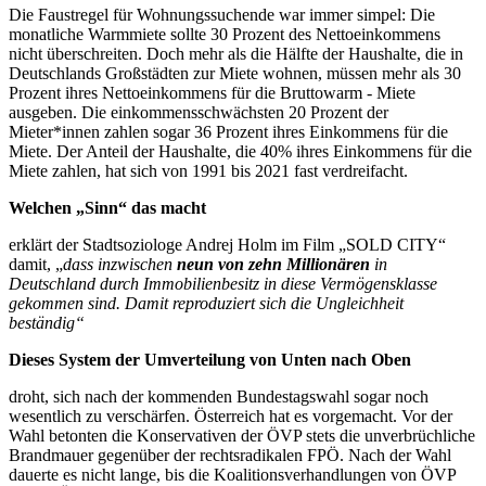
Die Faustregel für Wohnungssuchende war immer simpel: Die
monatliche Warmmiete sollte 30 Prozent des Nettoeinkommens
nicht überschreiten. Doch mehr als die Hälfte der Haushalte, die in
Deutschlands Großstädten zur Miete wohnen, müssen mehr als 30
Prozent ihres Nettoeinkommens für die Bruttowarm - Miete
ausgeben. Die einkommensschwächsten 20 Prozent der
Mieter*innen zahlen sogar 36 Prozent ihres Einkommens für die
Miete. Der Anteil der Haushalte, die 40% ihres Einkommens für die
Miete zahlen, hat sich von 1991 bis 2021 fast verdreifacht.
Welchen „Sinn“ das macht
erklärt der Stadtsoziologe Andrej Holm im Film „SOLD CITY“
damit, „
dass inzwischen
neun von zehn Millionären
in
Deutschland durch Immobilienbesitz in diese Vermögensklasse
gekommen sind.
Damit reproduziert sich die Ungleichheit
beständig“
Dieses System der Umverteilung von Unten nach Oben
droht, sich nach der kommenden Bundestagswahl sogar noch
wesentlich zu verschärfen. Österreich hat es vorgemacht. Vor der
Wahl betonten die Konservativen der ÖVP stets die unverbrüchliche
Brandmauer gegenüber der rechtsradikalen FPÖ. Nach der Wahl
dauerte es nicht lange, bis die Koalitionsverhandlungen von ÖVP