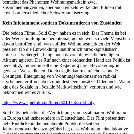
betrachtet das Phänomen Wohnungsmarkt in zwei
zusammenhängenden, aber auch einzeln wirkenden Filmen mit
jeweils unterschiedlicher Schwerpunktsetzung.
Kein Infotainment sondern Dokumentieren von Zuständen
Die beiden Filme „Sold City“ haben es in sich. Das Thema ist bei
aller Wertschöpfung hochemotional, gerade weil so viele Menschen
davon betroffen sind, was auf den Wohnungsmärkten der Welt
passiert. Ob die Entwicklung unaufhörlich turbokapitalistisch
entfesselt weitergeht, hängt auch davon ab, wie die beteiligten
Akteure agieren. Der Ruf nach einer ordnenden Hand der Politik ist
berechtigt, immerhin soll eine Regierung ihrer Bevölkerung in
gewisser Weise dienen. Doch es gibt kaum einfache, schnelle
Lösungen. Enteignung von Wohnungsbaukonzernen radikal
erscheinen, eröffnet aber zumindest Denkansätze. Oder auch: Wann
ging das Soziale in „Soziale Marktwirtschaft“ verloren und wie
bekommen wir es zurück.
https://www.spielfilm.de/filme/3010756/sold-city
Sold City beleuchtet die Vernichtung von bezahlbarem Wohnraum
in Europa und insbesondere in Deutschland. Der Film präsentiert
tiefe Einblicke in die neoliberale Politik, die seit der
Jahrtausendwende dazu geführt hat, dass Wohnraum eine lukrative