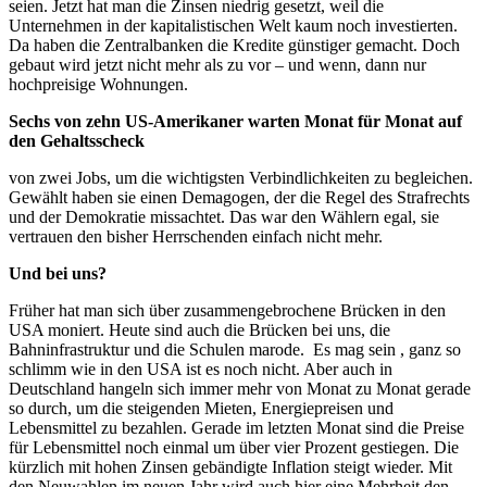
seien. Jetzt hat man die Zinsen niedrig gesetzt, weil die
Unternehmen in der kapitalistischen Welt kaum noch investierten.
Da haben die Zentralbanken die Kredite günstiger gemacht. Doch
gebaut wird jetzt nicht mehr als zu vor – und wenn, dann nur
hochpreisige Wohnungen.
Sechs von zehn US-Amerikaner warten Monat für Monat auf
den Gehaltsscheck
von zwei Jobs, um die wichtigsten Verbindlichkeiten zu begleichen.
Gewählt haben sie einen Demagogen, der die Regel des Strafrechts
und der Demokratie missachtet. Das war den Wählern egal, sie
vertrauen den bisher Herrschenden einfach nicht mehr.
Und bei uns?
Früher hat man sich über zusammengebrochene Brücken in den
USA moniert. Heute sind auch die Brücken bei uns, die
Bahninfrastruktur und die Schulen marode. Es mag sein , ganz so
schlimm wie in den USA ist es noch nicht. Aber auch in
Deutschland hangeln sich immer mehr von Monat zu Monat gerade
so durch, um die steigenden Mieten, Energiepreisen und
Lebensmittel zu bezahlen. Gerade im letzten Monat sind die Preise
für Lebensmittel noch einmal um über vier Prozent gestiegen. Die
kürzlich mit hohen Zinsen gebändigte Inflation steigt wieder. Mit
den Neuwahlen im neuen Jahr wird auch hier eine Mehrheit den