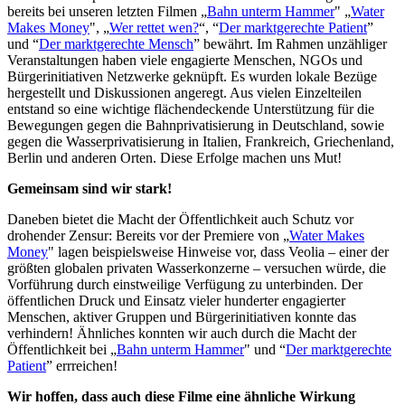
bereits bei unseren letzten Filmen „
Bahn unterm Hammer
" „
Water
Makes Money
", „
Wer rettet wen?
“, “
Der marktgerechte Patient
”
und “
Der marktgerechte Mensch
” bewährt. Im Rahmen unzähliger
Veranstaltungen haben viele engagierte Menschen, NGOs und
Bürgerinitiativen Netzwerke geknüpft. Es wurden lokale Bezüge
hergestellt und Diskussionen angeregt. Aus vielen Einzelteilen
entstand so eine wichtige flächendeckende Unterstützung für die
Bewegungen gegen die Bahnprivatisierung in Deutschland, sowie
gegen die Wasserprivatisierung in Italien, Frankreich, Griechenland,
Berlin und anderen Orten. Diese Erfolge machen uns Mut!
Gemeinsam sind wir stark!
Daneben bietet die Macht der Öffentlichkeit auch Schutz vor
drohender Zensur: Bereits vor der Premiere von „
Water Makes
Money
" lagen beispielsweise Hinweise vor, dass Veolia – einer der
größten globalen privaten Wasserkonzerne – versuchen würde, die
Vorführung durch einstweilige Verfügung zu unterbinden. Der
öffentlichen Druck und Einsatz vieler hunderter engagierter
Menschen, aktiver Gruppen und Bürgerinitiativen konnte das
verhindern! Ähnliches konnten wir auch durch die Macht der
Öffentlichkeit bei „
Bahn unterm Hammer
" und “
Der marktgerechte
Patient
” errreichen!
Wir hoffen, dass auch diese Filme eine ähnliche Wirkung