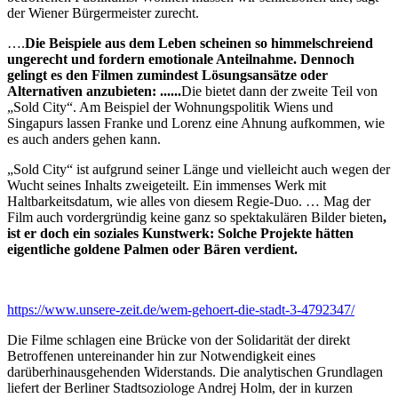
der Wiener Bürgermeister zurecht.
….
Die Beispiele aus dem Leben scheinen so himmelschreiend
ungerecht und fordern emotionale Anteilnahme. Dennoch
gelingt es den Filmen zumindest Lösungsansätze oder
Alternativen anzubieten: ......
Die bietet dann der zweite Teil von
„Sold City“. Am Beispiel der Wohnungspolitik Wiens und
Singapurs lassen Franke und Lorenz eine Ahnung aufkommen, wie
es auch anders gehen kann.
„Sold City“ ist aufgrund seiner Länge und vielleicht auch wegen der
Wucht seines Inhalts zweigeteilt. Ein immenses Werk mit
Haltbarkeitsdatum, wie alles von diesem Regie-Duo. … Mag der
Film auch vordergründig keine ganz so spektakulären Bilder bieten
,
ist er doch ein soziales Kunstwerk: Solche Projekte hätten
eigentliche goldene Palmen oder Bären verdient.
https://www.unsere-zeit.de/wem-gehoert-die-stadt-3-4792347/
Die Filme schlagen eine Brücke von der Solidarität der direkt
Betroffenen untereinander hin zur Notwendigkeit eines
darüberhinausgehenden Widerstands. Die analytischen Grundlagen
liefert der Berliner Stadtsoziologe Andrej Holm, der in kurzen