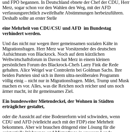
und FPÖ begannen. In Deutschland ebnete der Chef der CDU, Herr
Merz, sogar schon vor den Wahlen den Weg, mit der AFD
verfassungsrechtlich zweifelhafte Abstimmungen herbeizuführen.
Deshalb sollte an erster Stelle
eine Mehrheit von CDU/CSU und AFD im Bundestag
verhindert werden.
Und das nicht nur wegen ihrer gemeinsamen sozialen Kälte in
Migrationsfragen. Herr Merz war Vorsitzender des deutschen
Aufsichtsrats von Blackrock. Noch auf dem kürzlichen
Weltwirtschaftsforum in Davos hat Merz in einem kleinen
persönlichen Forum des Blackrock-Chefs Larry Fink die Rede
gehalten. Alice Weigel war Controlerin bei Goldman Sachs. Ihre
beiden Parteien sind sich in ihrem ultra-neoliberalen Programm
völlig einig – nicht nur in Migrationsfragen. Milei, Trump und Musk
machen es vor. Alles, was die Reichen noch reicher und uns noch
ärmer macht, ist ihr gemeinsames Ziel.
Ein bundesweiter Mietendeckel, der Wohnen in Städten
erträglicher gestaltet,
oder die Aussicht auf eine Bodenreform wird schwinden, wenn
CDU und AFD (vielleicht auch mit der FDP) eine Mehrheit
bekommen. Aber wir brauchen dringend eine Lösung für die