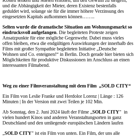
Kosten senken und Mieten erhöhen, um den Gewinn zu steigern,
und die Abhängigkeit der Mieter, deren Existenz bestenfalls
geduldet wird, solange sie für die immer höhere Verzinsung des
eingesetzten Kapitals aufkommen können……..
Selten wurde die dramatische Situation am Wohnungsmarkt so
eindrucksvoll aufgefangen
. Die begleiteten Proteste zeigen
Ansatzpunkte für eine mögliche Gegenwehr. Dabei muss vieles
offen bleiben, etwa die endgültigen Auswirkungen der innerhalb des
Films mit großer Sympathie begleiteten Initiative „Deutsche
Wohnen und Co. enteignen!“ in Berlin. Doch gerade hier bieten sich
Möglichkeiten für produktive Diskussionen im Anschluss an einen
interessanten Filmabend.
Weg zu einer Filmveranstaltung mit dem Film „SOLD CITY“
Ein Film von Leslie Franke und Herdolor Lorenz | Länge : 126
Minuten | In der Version mit zwei Teilen je 102 Min.
Ab Sonntag, den 2. Juni 2024 läuft der Filme „
SOLD CITY
" in
vielen hundert Kinos und anderen Veranstaltungsorten in ganz
Deutschland und den umliegende europäischen Ländern laufen
„
SOLD CITY
" ist ein Film von unten. Ein Film, der uns alle