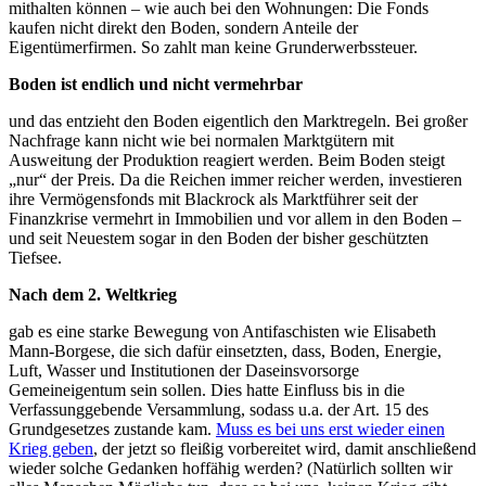
mithalten können – wie auch bei den Wohnungen: Die Fonds
kaufen nicht direkt den Boden, sondern Anteile der
Eigentümerfirmen. So zahlt man keine Grunderwerbssteuer.
Boden ist endlich und nicht vermehrbar
und das entzieht den Boden eigentlich den Marktregeln. Bei großer
Nachfrage kann nicht wie bei normalen Marktgütern mit
Ausweitung der Produktion reagiert werden. Beim Boden steigt
„nur“ der Preis. Da die Reichen immer reicher werden, investieren
ihre Vermögensfonds mit Blackrock als Marktführer seit der
Finanzkrise vermehrt in Immobilien und vor allem in den Boden –
und seit Neuestem sogar in den Boden der bisher geschützten
Tiefsee.
Nach dem 2. Weltkrieg
gab es eine starke Bewegung von Antifaschisten wie Elisabeth
Mann-Borgese, die sich dafür einsetzten, dass, Boden, Energie,
Luft, Wasser und Institutionen der Daseinsvorsorge
Gemeineigentum sein sollen. Dies hatte Einfluss bis in die
Verfassunggebende Versammlung, sodass u.a. der Art. 15 des
Grundgesetzes zustande kam.
Muss es bei uns erst wieder einen
Krieg geben
, der jetzt so fleißig vorbereitet wird, damit anschließend
wieder solche Gedanken hoffähig werden? (Natürlich sollten wir