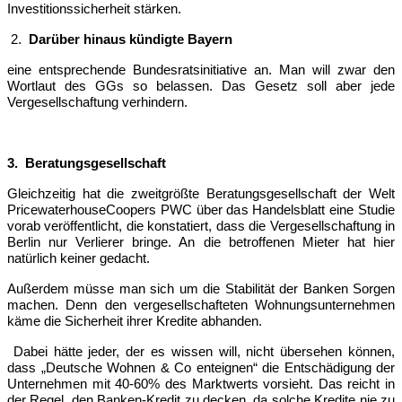
Investitionssicherheit stärken.
2.
Darüber hinaus kündigte Bayern
eine entsprechende Bundesratsinitiative an. Man will zwar den
Wortlaut des GGs so belassen. Das Gesetz soll aber jede
Vergesellschaftung verhindern.
3.
Beratungsgesellschaft
Gleichzeitig hat die zweitgrößte Beratungsgesellschaft der Welt
PricewaterhouseCoopers PWC über das Handelsblatt eine Studie
vorab veröffentlicht, die konstatiert, dass die Vergesellschaftung in
Berlin nur Verlierer bringe. An die betroffenen Mieter hat hier
natürlich keiner gedacht.
Außerdem müsse man sich um die Stabilität der Banken Sorgen
machen. Denn den vergesellschafteten Wohnungsunternehmen
käme die Sicherheit ihrer Kredite abhanden.
Dabei hätte jeder, der es wissen will, nicht übersehen können,
dass „Deutsche Wohnen & Co enteignen“ die Entschädigung der
Unternehmen mit 40-60% des Marktwerts vorsieht. Das reicht in
der Regel, den Banken-Kredit zu decken, da solche Kredite nie zu