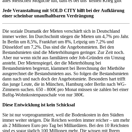
alles Menschen Mögliche tun, dass es bei uns keinen Krieg gibt
Jede Veranstaltung mit SOLD CITY hilft bei der Aufklärung
einer scheinbar unaufhaltbaren Verdrängung
Die soziale Dramatik der Mieten verschärft sich in Deutschland
immer weiter. Im Durchschnitt stiegen die Mieten um 4,7% pro Jahr.
In Berlin um 8,5%, Frankfurt um 8%, Leipzig um 7,2% und
Düsseldorf um 7,2%. Das sind die Angebotsmieten. Bei den
Bestandsmieten sind die Mieterhöhungen geringer. Zur Zeit noch.
Aber nur wenn nicht aus familiären oder Job-Gründen ein Umzug
ansteht. Der Mietenspiegel, der die Mieterhöhung bei
Bestandsmieten begrenzt, klammert bei Berechnung der Miethöhe
ausgerechnet die Bestandsmieten aus. So folgen die Bestandsmieten
dann nach und nach doch der Angebotsmiete. Besonders hart trifft
das junge Leute, die in München, Hamburg oder Berlin nach WG-
Zimmern suchen. 650 - 800€ pro Monat müssen sie zahlen bei einer
Bafög-Wohnkostenpauschale von nur 380€.
Diese Entwicklung ist kein Schicksal
Sie ist nur vorprogrammiert, weil die Bodenkosten in den Städten
immer weiter steigen. Die Reichen werden immer reicher – um mehr
als 2 Millionen Euro pro Tag bei Milliardären. Bei den 10 Reichsten
sind es sogar täglich 100 Millionen mehr. Die wissen mit Ihrem